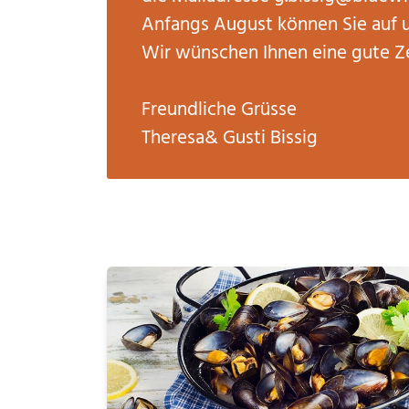
Anfangs August können Sie auf 
Wir wünschen Ihnen eine gute Ze
Freundliche Grüsse
Theresa& Gusti Bissig