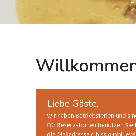
Willkommen 
Liebe Gäste,
wir haben Betriebsferien und sin
Für Reservationen benutzen Si
die Mailadresse
g.bissig@bluewi